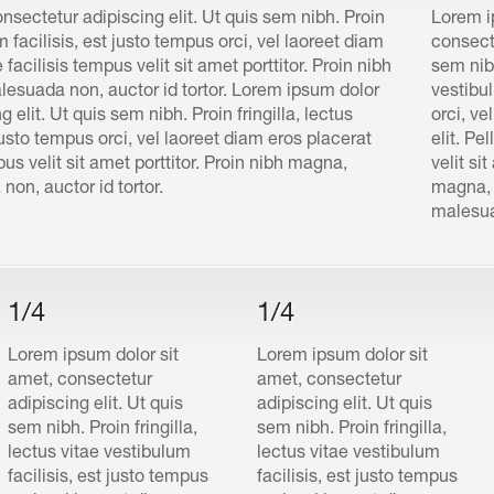
nsectetur adipiscing elit. Ut quis sem nibh. Proin
Lorem i
um facilisis, est justo tempus orci, vel laoreet diam
consecte
 facilisis tempus velit sit amet porttitor. Proin nibh
sem nibh
esuada non, auctor id tortor. Lorem ipsum dolor
vestibul
 elit. Ut quis sem nibh. Proin fringilla, lectus
orci, ve
 justo tempus orci, vel laoreet diam eros placerat
elit. Pe
pus velit sit amet porttitor. Proin nibh magna,
velit si
on, auctor id tortor.
magna, 
malesuad
1/4
1/4
Lorem ipsum dolor sit
Lorem ipsum dolor sit
amet, consectetur
amet, consectetur
adipiscing elit. Ut quis
adipiscing elit. Ut quis
sem nibh. Proin fringilla,
sem nibh. Proin fringilla,
lectus vitae vestibulum
lectus vitae vestibulum
facilisis, est justo tempus
facilisis, est justo tempus