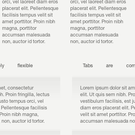
orci, vel laoreet diam eros
orci, vel laoreet diam eros
placerat elit. Pellentesque
placerat elit. Pellentesque
facilisis tempus velit sit
facilisis tempus velit sit
amet porttitor. Proin nibh
amet porttitor. Proin nibh
magna, porttitor
magna, porttitor
accumsan malesuada
accumsan malesuada
non, auctor id tortor.
non, auctor id tortor.
ly
flexible
Tabs
are
com
met, consectetur
Lorem ipsum dolor sit am
. Proin fringilla, lectus
elit. Ut quis sem nibh. Proi
justo tempus orci, vel
vestibulum facilisis, est 
 Pellentesque facilisis
diam eros placerat elit. 
. Proin nibh magna,
velit sit amet porttitor. P
on, auctor id tortor.
accumsan malesuada non, 