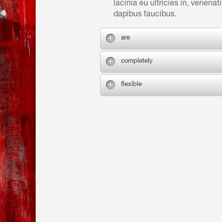
lacinia eu ultricies in, venena
dapibus faucibus.
are
completely
flexible