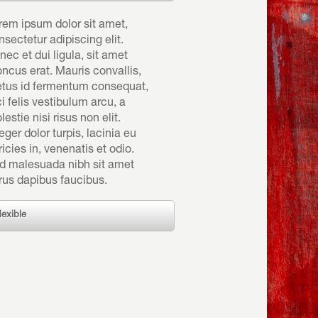
rem ipsum dolor sit amet,
nsectetur adipiscing elit.
nec et dui ligula, sit amet
oncus erat. Mauris convallis,
tus id fermentum consequat,
ci felis vestibulum arcu, a
estie nisi risus non elit.
eger dolor turpis, lacinia eu
ricies in, venenatis et odio.
d malesuada nibh sit amet
rus dapibus faucibus.
flexible