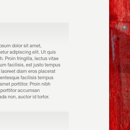
psum dolor sit amet,
tur adipiscing elit. Ut quis
. Proin fringilla, lectus vitae
um facilisis, est justo tempus
l laoreet diam eros placerat
llentesque facilisis tempus
t amet porttitor. Proin nibh
porttitor accumsan
a non, auctor id tortor.