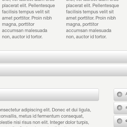
orci, vel laoreet diam eros
orci, vel laoreet diam eros
placerat elit. Pellentesque
placerat elit. Pellentesque
facilisis tempus velit sit
facilisis tempus velit sit
amet porttitor. Proin nibh
amet porttitor. Proin nibh
magna, porttitor
magna, porttitor
accumsan malesuada
accumsan malesuada
non, auctor id tortor.
non, auctor id tortor.
sectetur adipiscing elit. Donec et dui ligula,
 convallis, metus id fermentum consequat,
estie nisi risus non elit. Integer dolor turpis,