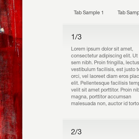
Tab Sample 1
Tab Samp
1/3
Lorem ipsum dolor sit amet,
consectetur adipiscing elit. Ut
sem nibh. Proin fringilla, lectu
vestibulum facilisis, est justo
orci, vel laoreet diam eros pla
elit. Pellentesque facilisis te
velit sit amet porttitor. Proin ni
magna, porttitor accumsan
malesuada non, auctor id torto
2/3