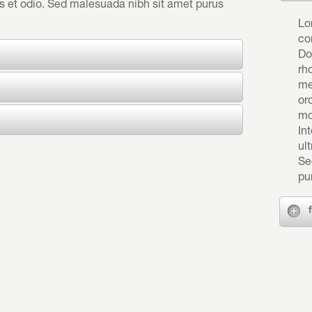
tis et odio. Sed malesuada nibh sit amet purus
Lo
co
Do
rh
me
or
mol
Int
ult
Se
pu