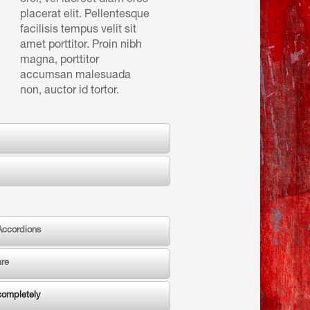
orci, vel laoreet diam eros
placerat elit. Pellentesque
facilisis tempus velit sit
amet porttitor. Proin nibh
magna, porttitor
accumsan malesuada
non, auctor id tortor.
Accordions
are
completely