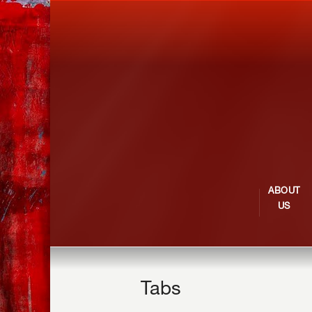
ABOUT
US
Tabs