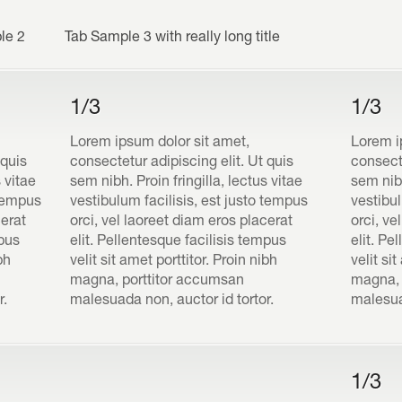
le 2
Tab Sample 3 with really long title
1/3
1/3
Lorem ipsum dolor sit amet,
Lorem i
 quis
consectetur adipiscing elit. Ut quis
consecte
s vitae
sem nibh. Proin fringilla, lectus vitae
sem nibh
 tempus
vestibulum facilisis, est justo tempus
vestibul
cerat
orci, vel laoreet diam eros placerat
orci, ve
mpus
elit. Pellentesque facilisis tempus
elit. Pe
bh
velit sit amet porttitor. Proin nibh
velit si
magna, porttitor accumsan
magna, 
r.
malesuada non, auctor id tortor.
malesuad
1/3